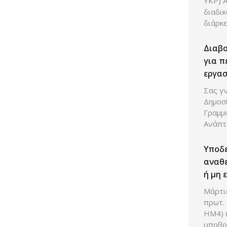
ΥΚΡ) 
διαδι
διάρκε
Διαβ
για π
εργασ
Σας γν
Δημοσ
Γραμμ
Ανάπτ
Υποδ
αναθε
ή μη 
οικον
Μάρτιο
πρωτ.
ΗΜ4) ε
υποβο