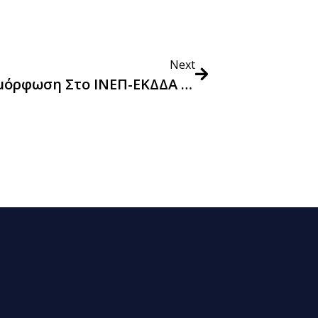
Next
Στις 20/6/2022 Η Επόμενη Επιμόρφωση Στο ΙΝΕΠ-ΕΚΔΔΑ Με Θέμα “ΠΡΑΣΙΝΕΣ ΔΗΜΟΣΙΕΣ ΣΥΜΒΑΣΕΙΣ: ΑΡΧΕΣ ΚΑΙ ΠΛΑΙΣΙΟ ΕΦΑΡΜΟΓΗΣ”