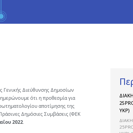
Πε
ης Γενικής Διεύθυνσης Δημοσίων
ΔΙΑΚΗ
νημερώνουμε ότι η προθεσμία για
25PRO
ρωτηματολογίου αποτίμησης της
ΥΚΡ)
 Πράσινες Δημόσιες Συμβάσεις (ΦΕΚ
ΔΙΑΚΗ
αΐου 2022
.
25PRO