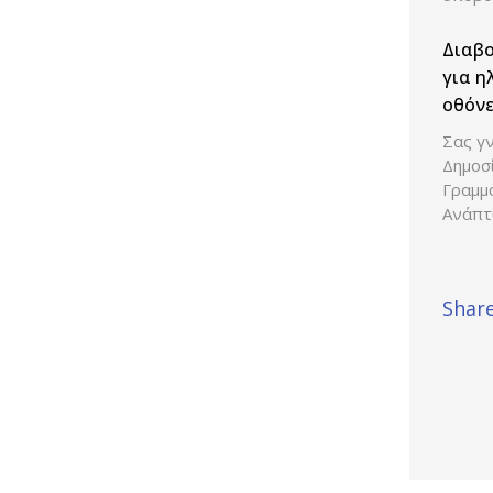
Διαβ
για η
οθόνε
Σας γν
Δημοσ
Γραμμ
Ανάπτ
Share