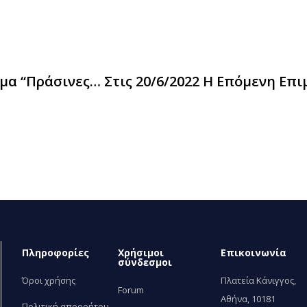
Διαδικτυακή Ενημερωτική Ημερίδα Με Θέμα “Πράσινες Δημόσιες Συμβάσεις Στον Τομέα Της Υγείας”
Πληροφορίες
Χρήσιμοι
Επικοινωνία
σύνδεσμοι
Όροι χρήσης
Πλατεία Κάνιγγος,
Forum
Αθήνα, 10181
Πολιτική απορρήτου