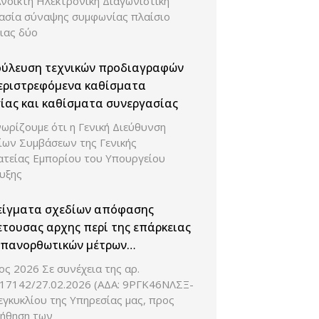
Ανοικτή Ηλεκτρονική Διαγωνιστική
κασία σύναψης συμφωνίας πλαίσιο
ιας δύο
ούλευση τεχνικών προδιαγραφών
εριστρεφόμενα καθίσματα
ίας και καθίσματα συνεργασίας
ωρίζουμε ότι η Γενική Διεύθυνση
ίων Συμβάσεων της Γενικής
ατείας Εμπορίου του Υπουργείου
υξης
είγματα σχεδίων απόφασης
τουσας αρχης περί της επάρκειας
επανορθωτικών μέτρων
ομικού φορέα
ς 2026 Σε συνέχεια της αρ.
 17142/27.02.2026 (ΑΔΑ: 9ΡΓΚ46ΝΛΣΞ-
γκυκλίου της Υπηρεσίας μας, προς
ήθηση των